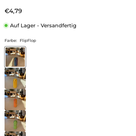
€4,79
Normaler
Preis
Auf Lager - Versandfertig
Farbe:
FlipFlop