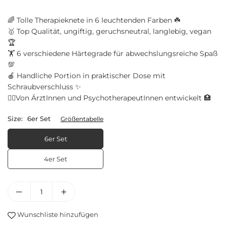
🌈 Tolle Therapieknete in 6 leuchtenden Farben ☘️
🥇 Top Qualität, ungiftig, geruchsneutral, langlebig, vegan
🏆
🏋 6 verschiedene Härtegrade für abwechslungsreiche Spaß
💯
🍎 Handliche Portion in praktischer Dose mit
Schraubverschluss ✨
🧑‍⚕‍Von ÄrztInnen und PsychotherapeutInnen entwickelt 🏥
Size:
6er Set
Größentabelle
6er Set
4er Set
Wunschliste hinzufügen