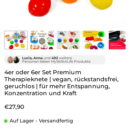
Lucia, Anna
und
492
weitere
Personen lieben MySkills4Life Produkte
4er oder 6er Set Premium
Therapieknete | vegan, rückstandsfrei,
geruchlos | für mehr Entspannung,
Konzentration und Kraft
€27,90
Normaler
Preis
Auf Lager - Versandfertig