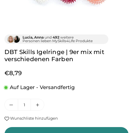
Lucia, Anna
und
492
weitere
Personen lieben MySkills4Life Produkte
DBT Skills Igelringe | 9er mix mit
verschiedenen Farben
€8,79
Normaler
Preis
Auf Lager - Versandfertig
Wunschliste hinzufügen