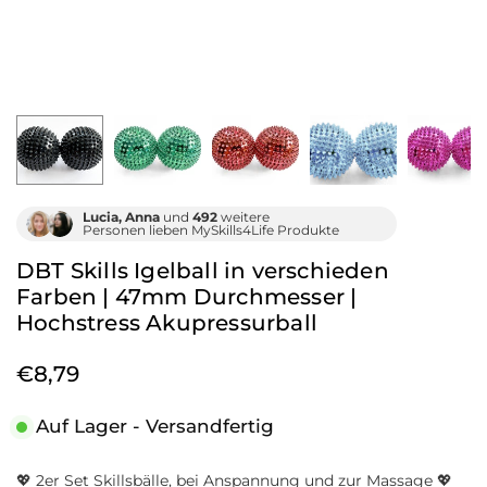
Lucia, Anna
und
492
weitere
Personen lieben MySkills4Life Produkte
DBT Skills Igelball in verschieden
Farben | 47mm Durchmesser |
Hochstress Akupressurball
€8,79
Normaler
Preis
Auf Lager - Versandfertig
💖 2er Set Skillsbälle, bei Anspannung und zur Massage 💖